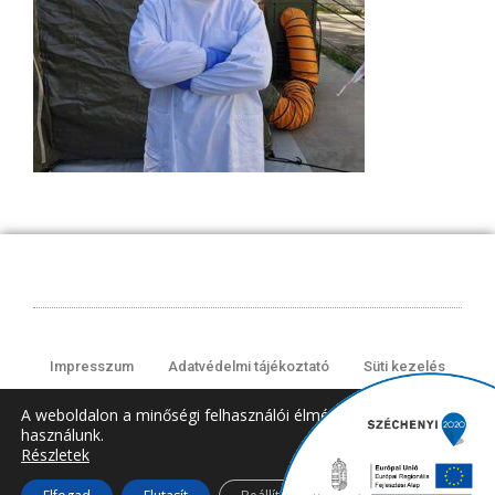
Impresszum
Adatvédelmi tájékoztató
Süti kezelés
A weboldalon a minőségi felhasználói élmény érdekében sütiket
használunk.
© 2008-2024 All rights Reserved.
Részletek
Close GDPR Cooki