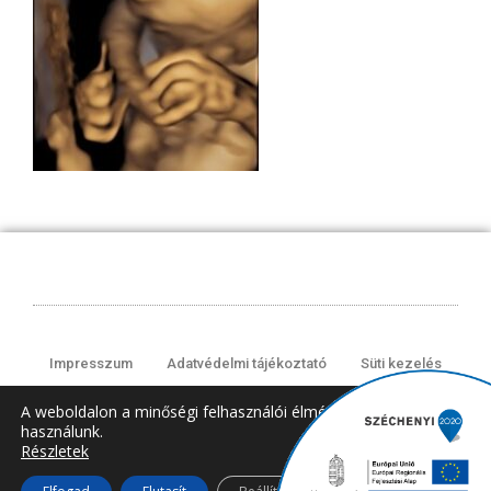
Impresszum
Adatvédelmi tájékoztató
Süti kezelés
A weboldalon a minőségi felhasználói élmény érdekében sütiket
használunk.
© 2008-2024 All rights Reserved.
Részletek
Close GDPR Cooki